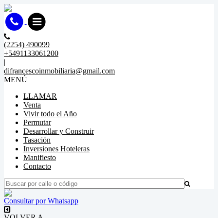
(2254) 490099
+5491133061200
|
difrancescoinmobiliaria@gmail.com
MENÚ
LLAMAR
Venta
Vivir todo el Año
Permutar
Desarrollar y Construir
Tasación
Inversiones Hoteleras
Manifiesto
Contacto
Consultar por Whatsapp
VOLVER A