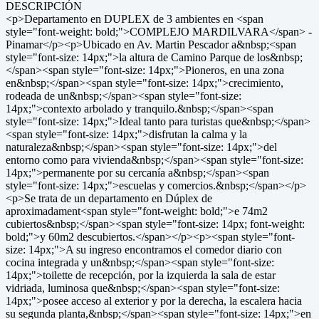
DESCRIPCIÓN
<p>Departamento en DUPLEX de 3 ambientes en <span
style="font-weight: bold;">COMPLEJO MARDILVARA</span> -
Pinamar</p><p>Ubicado en Av. Martin Pescador a&nbsp;<span
style="font-size: 14px;">la altura de Camino Parque de los&nbsp;
</span><span style="font-size: 14px;">Pioneros, en una zona
en&nbsp;</span><span style="font-size: 14px;">crecimiento,
rodeada de un&nbsp;</span><span style="font-size:
14px;">contexto arbolado y tranquilo.&nbsp;</span><span
style="font-size: 14px;">Ideal tanto para turistas que&nbsp;</span>
<span style="font-size: 14px;">disfrutan la calma y la
naturaleza&nbsp;</span><span style="font-size: 14px;">del
entorno como para vivienda&nbsp;</span><span style="font-size:
14px;">permanente por su cercanía a&nbsp;</span><span
style="font-size: 14px;">escuelas y comercios.&nbsp;</span></p>
<p>Se trata de un departamento en Dúplex de
aproximadament<span style="font-weight: bold;">e 74m2
cubiertos&nbsp;</span><span style="font-size: 14px; font-weight:
bold;">y 60m2 descubiertos.</span></p><p><span style="font-
size: 14px;">A su ingreso encontramos el comedor diario con
cocina integrada y un&nbsp;</span><span style="font-size:
14px;">toilette de recepción, por la izquierda la sala de estar
vidriada, luminosa que&nbsp;</span><span style="font-size:
14px;">posee acceso al exterior y por la derecha, la escalera hacia
su segunda planta,&nbsp;</span><span style="font-size: 14px;">en