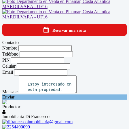
Reservar una visita
Contacto
Nombre
Teléfono
PIN
Celular
Email
Mensaje
Enviar
Productor
Inmobiliaria Di Francesco
difrancescoinmobiliaria@gmail.com
2254490099