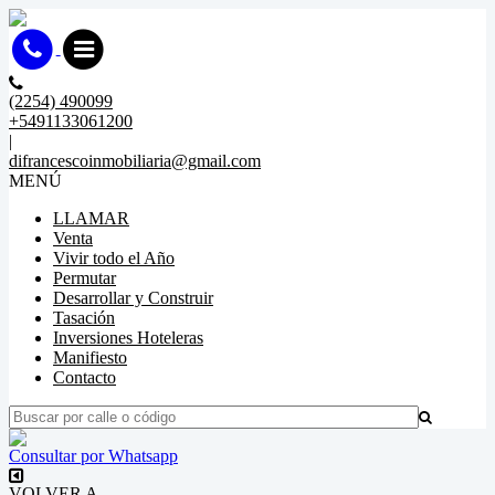
(2254) 490099
+5491133061200
|
difrancescoinmobiliaria@gmail.com
MENÚ
LLAMAR
Venta
Vivir todo el Año
Permutar
Desarrollar y Construir
Tasación
Inversiones Hoteleras
Manifiesto
Contacto
Consultar por Whatsapp
VOLVER A