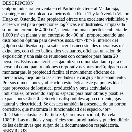
DESCRIPCIÓN
Galpón industrial en venta en el Partido de General Madariaga,
estratégicamente ubicado a metros de la Ruta 11 y la Avenida Victor
Hugo en Ostende. Esta propiedad ofrece una excelente visibilidad y
acceso, ideal para operaciones logísticas e industriales. Emplazada
sobre un terreno de 4.000 m², cuenta con una superficie cubierta de
1.000 m² en planta y un entrepiso de 400 m², proporcionando una
distribución óptima para diversos usos.<br><br>El interior del
galpón está diseñado para satisfacer las necesidades operativas más
exigentes, con cinco baños, dos vestuarios, oficinas, un salón de
exposición y una sala de reuniones con comedor para hasta 20
personas. Estas características garantizan comodidad tanto para el
personal como para reuniones corporativas.<br><br>Equipado con
montacargas, la propiedad facilita el movimiento eficiente de
mercancías, mejorando las actividades de carga y almacenamiento.
Por sus dimensiones y ubicación estratégica, este galpón es ideal
para proyectos de logística, producción y otras actividades
industriales, ofreciendo amplio espacio para maniobras y posibles
expansiones.<br><br>Servicios disponibles: agua corriente, gas
natural y electricidad. Se destaca también la presencia de un portón
corredizo, que maximiza la funcionalidad del espacio.<br>
<br>Datos catastrales: Partido 39, Circunscripción 4, Parcela
108CE. Las medidas y superficies son aproximadas y pueden diferir
de las definitivas que surjan de la documentación respaldatoria.
SERVICIOS