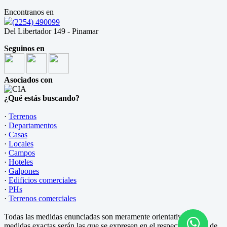
Encontranos en
(2254) 490099
Del Libertador 149 - Pinamar
Seguinos en
Asociados con
¿Qué estás buscando?
·
Terrenos
·
Departamentos
·
Casas
·
Locales
·
Campos
·
Hoteles
·
Galpones
·
Edificios comerciales
·
PHs
·
Terrenos comerciales
Todas las medidas enunciadas son meramente orientativas, las
medidas exactas serán las que se expresen en el respectivo título de