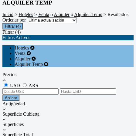
ALQUILER TEMP
Inicio
>
Hoteles
>
Venta
o
Alquiler
o
Alquiler-Temp
> Resultados
Ordenar por
Filtrar
(4)
Filtrar
(4)
Filtros Activos
Hoteles
Venta
Alquiler
Alquiler-Temp
Precios
USD
ARS
Aplicar
Antigüedad
Superficie Cubierta
Superficies
Superficie Total