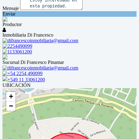
Mensaje
Enviar
Productor
Inmobiliaria Di Francesco
difrancescoinmobiliaria@gmail.com
2254490099
1133061200
Sucursal Di Francesco Pinamar
difrancescoinmobiliaria@gmail.com
+54 2254 490099
+549 11 33061200
UBICACIÓN
+
−