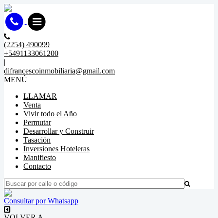
(2254) 490099
+5491133061200
|
difrancescoinmobiliaria@gmail.com
MENÚ
LLAMAR
Venta
Vivir todo el Año
Permutar
Desarrollar y Construir
Tasación
Inversiones Hoteleras
Manifiesto
Contacto
Consultar por Whatsapp
VOLVER A