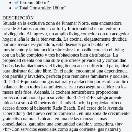
Terreno: 600 m²
Total Construido: 160 m²
DESCRIPCIÓN
Situada en la exclusiva zona de Pinamar Norte, esta encantadora
casa de 30 años combina confort y funcionalidad en un entorno
privilegiado. Al ingresar, un amplio living comedor con un acogedor
hogar a leña le da la bienvenida. La cocina, elegantemente dividida
por una mesa desayunadora, está diseñada para facilitar el
movimiento y la interacción.<br><br>Un pasillo conecta el living
con un baño completo y tres habitaciones bien distribuidas. La
propiedad cuenta con una suite que ofrece privacidad y comodidad.
Todas las habitaciones y el living tienen acceso directo al patio, ideal
para disfrutar del aire libre. En el patio, encontrará una dependencia
con parrilla y lavadero, perfecta para reuniones familiares y sociales.
<br><br>Equipada con gas natural y calefacción por estufa con tiro
balanceado en todos los ambientes, esta casa asegura calidez en los
meses más fríos. Además, la cochera semicubierta proporciona
protección adicional para su vehículo.<br><br>Estratégicamente
ubicada a solo 400 metros del Tennis Ranch, la propiedad ofrece
acceso directo al balneario Rada Beach. Está cerca de la Avenida
Libertador y del nuevo centro comercial, en una zona de crecimiento
y atractivo natural. Ubicada en una de las manzanas más
consolidadas, garantiza una comunidad estable y acogedora.<br>
<br>Con servicios esenciales como agua corriente, gas natural y