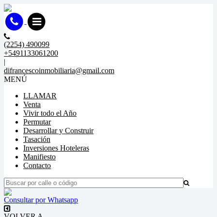
(2254) 490099
+5491133061200
|
difrancescoinmobiliaria@gmail.com
MENÚ
LLAMAR
Venta
Vivir todo el Año
Permutar
Desarrollar y Construir
Tasación
Inversiones Hoteleras
Manifiesto
Contacto
Consultar por Whatsapp
VOLVER A