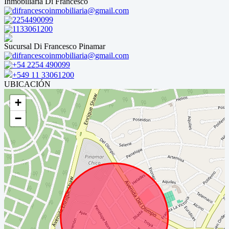
Inmobiliaria Di Francesco
difrancescoinmobiliaria@gmail.com
2254490099
1133061200
Sucursal Di Francesco Pinamar
difrancescoinmobiliaria@gmail.com
+54 2254 490099
+549 11 33061200
UBICACIÓN
+
−