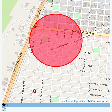
Leaflet
| ©
OpenStreetMap
contributors
0