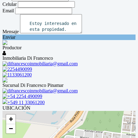
Celular
Email
Mensaje
Enviar
Productor
Inmobiliaria Di Francesco
difrancescoinmobiliaria@gmail.com
2254490099
1133061200
Sucursal Di Francesco Pinamar
difrancescoinmobiliaria@gmail.com
+54 2254 490099
+549 11 33061200
UBICACIÓN
+
−