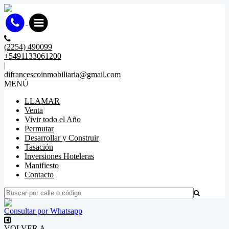
(2254) 490099
+5491133061200
|
difrancescoinmobiliaria@gmail.com
MENÚ
LLAMAR
Venta
Vivir todo el Año
Permutar
Desarrollar y Construir
Tasación
Inversiones Hoteleras
Manifiesto
Contacto
Consultar por Whatsapp
VOLVER A