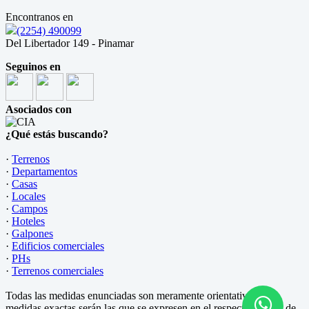
Encontranos en
(2254) 490099
Del Libertador 149 - Pinamar
Seguinos en
Asociados con
¿Qué estás buscando?
·
Terrenos
·
Departamentos
·
Casas
·
Locales
·
Campos
·
Hoteles
·
Galpones
·
Edificios comerciales
·
PHs
·
Terrenos comerciales
Todas las medidas enunciadas son meramente orientativas, las
medidas exactas serán las que se expresen en el respectivo título de