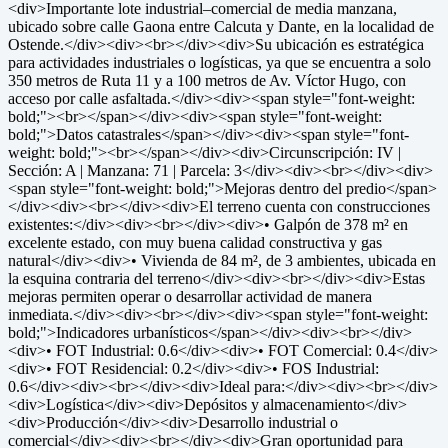
<div>Importante lote industrial–comercial de media manzana,
ubicado sobre calle Gaona entre Calcuta y Dante, en la localidad de
Ostende.</div><div><br></div><div>Su ubicación es estratégica
para actividades industriales o logísticas, ya que se encuentra a solo
350 metros de Ruta 11 y a 100 metros de Av. Víctor Hugo, con
acceso por calle asfaltada.</div><div><span style="font-weight:
bold;"><br></span></div><div><span style="font-weight:
bold;">Datos catastrales</span></div><div><span style="font-
weight: bold;"><br></span></div><div>Circunscripción: IV |
Sección: A | Manzana: 71 | Parcela: 3</div><div><br></div><div>
<span style="font-weight: bold;">Mejoras dentro del predio</span>
</div><div><br></div><div>El terreno cuenta con construcciones
existentes:</div><div><br></div><div>• Galpón de 378 m² en
excelente estado, con muy buena calidad constructiva y gas
natural</div><div>• Vivienda de 84 m², de 3 ambientes, ubicada en
la esquina contraria del terreno</div><div><br></div><div>Estas
mejoras permiten operar o desarrollar actividad de manera
inmediata.</div><div><br></div><div><span style="font-weight:
bold;">Indicadores urbanísticos</span></div><div><br></div>
<div>• FOT Industrial: 0.6</div><div>• FOT Comercial: 0.4</div>
<div>• FOT Residencial: 0.2</div><div>• FOS Industrial:
0.6</div><div><br></div><div>Ideal para:</div><div><br></div>
<div>Logística</div><div>Depósitos y almacenamiento</div>
<div>Producción</div><div>Desarrollo industrial o
comercial</div><div><br></div><div>Gran oportunidad para