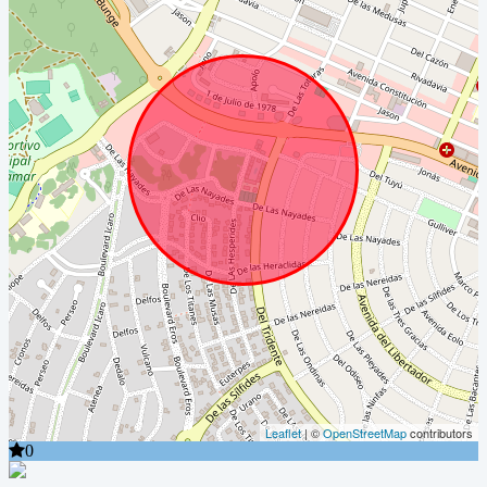
Leaflet
| ©
OpenStreetMap
contributors
0