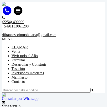
(2254) 490099
+5491133061200
|
difrancescoinmobiliaria@gmail.com
MENÚ
LLAMAR
Venta
Vivir todo el Año
Permutar
Desarrollar y Construir
Tasación
Inversiones Hoteleras
Manifiesto
Contacto
Consultar por Whatsapp
VOLVER A