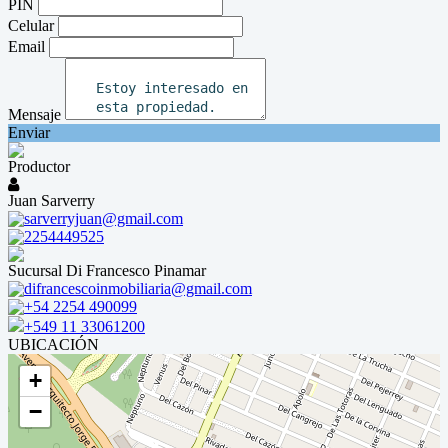
PIN
Celular
Email
Mensaje
Enviar
Productor
Juan Sarverry
sarverryjuan@gmail.com
2254449525
Sucursal Di Francesco Pinamar
difrancescoinmobiliaria@gmail.com
+54 2254 490099
+549 11 33061200
UBICACIÓN
+
−