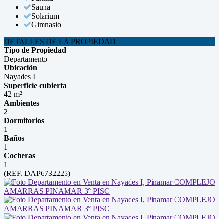
Sauna
Solarium
Gimnasio
DETALLES DE LA PROPIEDAD
Tipo de Propiedad
Departamento
Ubicación
Nayades I
Superficie cubierta
42 m²
Ambientes
2
Dormitorios
1
Baños
1
Cocheras
1
(REF. DAP6732225)