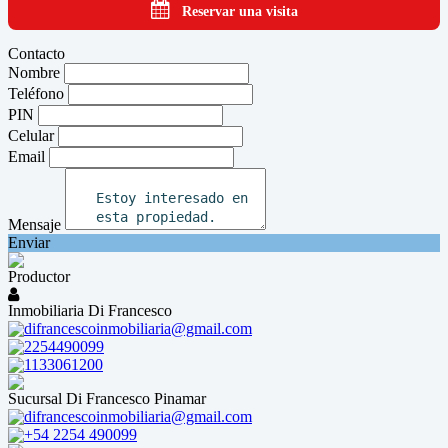
Reservar una visita
Contacto
Nombre
Teléfono
PIN
Celular
Email
Mensaje
Enviar
Productor
Inmobiliaria Di Francesco
difrancescoinmobiliaria@gmail.com
2254490099
1133061200
Sucursal Di Francesco Pinamar
difrancescoinmobiliaria@gmail.com
+54 2254 490099