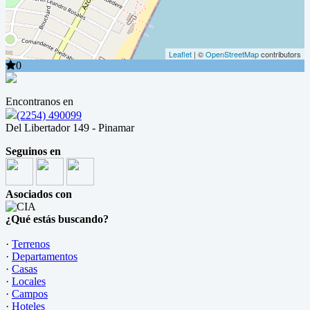
Leaflet
| ©
OpenStreetMap
contributors
0
Encontranos en
(2254) 490099
Del Libertador 149 - Pinamar
Seguinos en
Asociados con
¿Qué estás buscando?
·
Terrenos
·
Departamentos
·
Casas
·
Locales
·
Campos
·
Hoteles