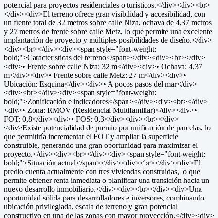
potencial para proyectos residenciales o turísticos.</div><div><br>
</div><div>El terreno ofrece gran visibilidad y accesibilidad, con
un frente total de 32 metros sobre calle Niza, ochava de 4,37 metros
y 27 metros de frente sobre calle Metz, lo que permite una excelente
implantación de proyecto y múltiples posibilidades de diseño.</div>
<div><br></div><div><span style="font-weight:
bold;">Características del terreno</span></div><div><br></div>
<div>• Frente sobre calle Niza: 32 m</div><div>• Ochava: 4,37
m</div><div>• Frente sobre calle Metz: 27 m</div><div>•
Ubicación: Esquina</div><div>• A pocos pasos del mar</div>
<div><br></div><div><span style="font-weight:
bold;">Zonificación e indicadores</span></div><div><br></div>
<div>• Zona: RMOV (Residencial Multifamiliar)</div><div>•
FOT: 0,8</div><div>• FOS: 0,3</div><div><br></div>
<div>Existe potencialidad de premio por unificación de parcelas, lo
que permitiría incrementar el FOT y ampliar la superficie
construible, generando una gran oportunidad para maximizar el
proyecto.</div><div><br></div><div><span style="font-weight:
bold;">Situación actual</span></div><div><br></div><div>El
predio cuenta actualmente con tres viviendas construidas, lo que
permite obtener renta inmediata o planificar una transición hacia un
nuevo desarrollo inmobiliario.</div><div><br></div><div>Una
oportunidad sólida para desarrolladores e inversores, combinando
ubicación privilegiada, escala de terreno y gran potencial
constructivo en una de las zonas con mayor proyección.</div><div>