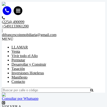
(2254) 490099
+5491133061200
|
difrancescoinmobiliaria@gmail.com
MENÚ
LLAMAR
Venta
Vivir todo el Año
Permutar
Desarrollar y Construir
Tasación
Inversiones Hoteleras
Manifiesto
Contacto
Consultar por Whatsapp
VOLVER A